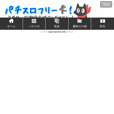
検索
ホーム
パチスロ
投資
趣味その他
収支
----------sponsored link----------