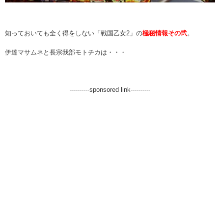
知っておいても全く得をしない「戦国乙女2」の
極秘情報その弐
。
伊達マサムネと長宗我部モトチカは・・・
----------sponsored link----------