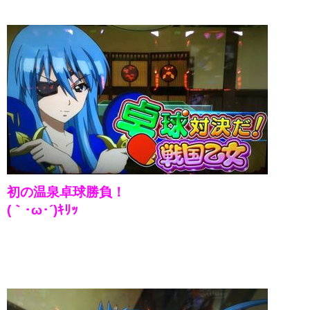
初の温泉卓球勝負！
(｀･ω･´)ｷﾘｯ