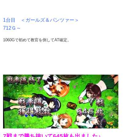
1台目 ＜ガールズ＆パンツァー＞
712Ｇ～
1060Gで初めて教官を倒してAT確定。
7戦まで勝ち抜いて645枚も出ました♪