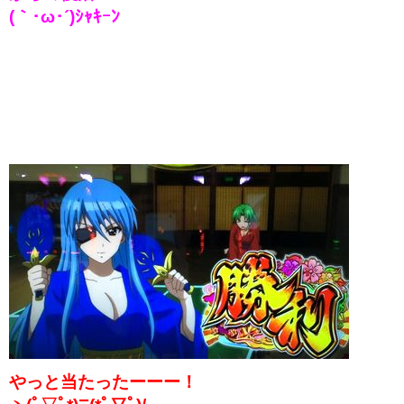
(｀･ω･´)ｼｬｷｰﾝ
やっと当たったーーー！