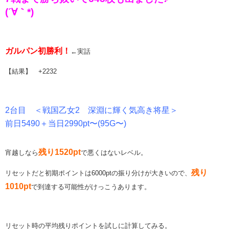
(´∀｀*)
ガルパン初勝利！
←実話
【結果】 +2232
2台目 ＜戦国乙女2 深淵に輝く気高き将星＞
前日5490＋当日2990pt〜(95G〜)
残り1520pt
宵越しなら
で悪くはないレベル。
残り
リセットだと初期ポイントは6000ptの振り分けが大きいので、
1010pt
で到達する可能性がけっこうあります。
リセット時の平均残りポイントを試しに計算してみる。