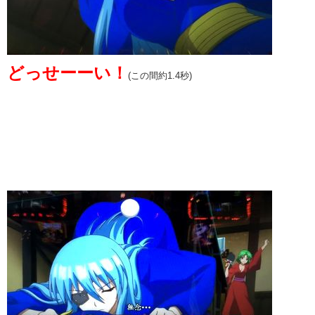
どっせーーい！
(この間約1.4秒)