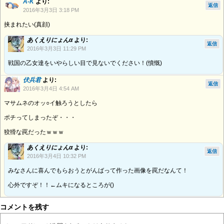
A-K
より:
返信
2016年3月3日 3:18 PM
挟まれたい(真顔)
あくえりにょんα
より:
返信
2016年3月3日 11:29 PM
戦国の乙女達をいやらしい目で見ないでください！(憤慨)
伏兵君
より:
返信
2016年3月4日 4:54 AM
マサムネのオッ○イ触ろうとしたら
ポチってしまったぞ・・・
狡猾な罠だったｗｗｗ
あくえりにょんα
より:
返信
2016年3月4日 10:32 PM
みなさんに喜んでもらおうとがんばって作った画像を罠だなんて！
心外ですぞ！！←ムキになるところが()
コメントを残す