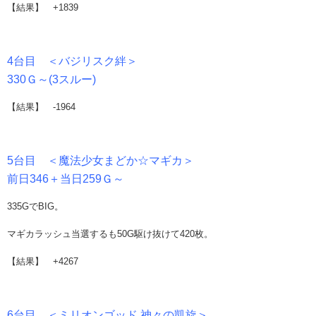
【結果】 +1839
4台目 ＜バジリスク絆＞
330Ｇ～(3スルー)
【結果】 -1964
5台目 ＜魔法少女まどか☆マギカ＞
前日346＋当日259Ｇ～
335GでBIG。
マギカラッシュ当選するも50G駆け抜けて420枚。
【結果】 +4267
6台目 ＜ミリオンゴッド 神々の凱旋＞