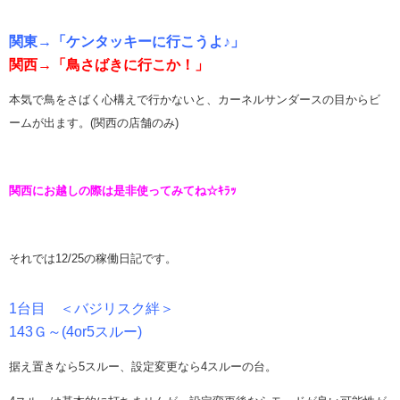
関東→「ケンタッキーに行こうよ♪」
関西→「鳥さばきに行こか！」
本気で鳥をさばく心構えで行かないと、カーネルサンダースの目からビ
ームが出ます。(関西の店舗のみ)
関西にお越しの際は是非使ってみてね☆ｷﾗｯ
それでは12/25の稼働日記です。
1台目 ＜バジリスク絆＞
143Ｇ～(4or5スルー)
据え置きなら5スルー、設定変更なら4スルーの台。