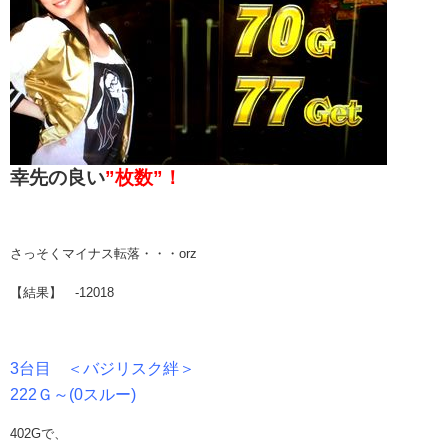
幸先の良い
”枚数”！
さっそくマイナス転落・・・orz
【結果】 -12018
3台目 ＜バジリスク絆＞
222Ｇ～(0スルー)
402Gで、