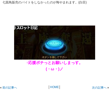
七面鳥販売のバイトをしなかったのが悔やまれます。(白目)
↑応援ポチっとお願いしまっす。
(・ω・)ノ
│
HOME
│
«
前の記事へ
次の記事へ
»