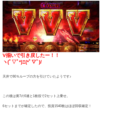
V揃いで引き戻したー！！
ヽ(ﾟ▽ﾟ*)Ξ(*ﾟ▽ﾟ)/
天井で80％ループの方を引けていたようです♪
この後は黄7の5連と1枚役で2セット上乗せ。
6セットまでが確定したので、投資1540枚はほぼ回収確定！