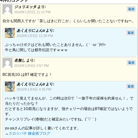
ジュリエッタ
より:
返信
2016年1月5日 11:12 PM
自分も関西人ですが「茶しばきに行こか」くらいしか聞いたことないですねー。
あくえりにょんα
より:
返信
2016年1月5日 11:39 PM
ぶっちゃけボクはどれも聞いたことありません。(｀･ω･´)ｷﾘｯ
牛と鳥に関しては都市伝説ですｗｗｗ
名無し
より:
返信
2016年1月6日 3:57 PM
BC前兆1G はBT 確定ですよ！
あくえりにょんα
より:
返信
2016年1月6日 4:35 PM
ハッキリ覚えてませんが、この時は次Gで「一族千年の栄禄を約束せん！」で
当たりだったかな？
だとすると1G前兆になりますが、強チェリーの場合はBT確定ではないようで
す。
チャンスリプレイ(巻物)だと確定みたいですね。(´▽｀)
yu-yaさんの記事が詳しく書いてくれてます。
→
スロ☆パチ 錬金術ブログ