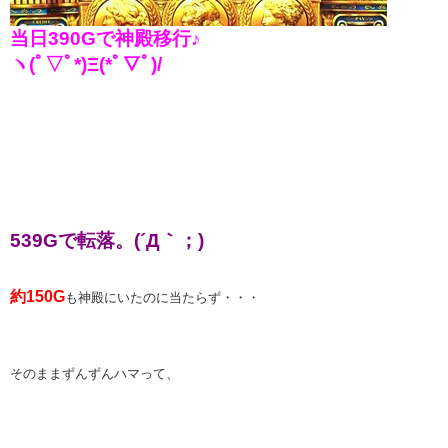
当日390Gで神殿移行♪
ヽ(ﾟ▽ﾟ*)Ξ(*ﾟ▽ﾟ)/
539Gで転落。(´Д｀；)
約150G
も神殿にいたのに当たらず・・・
そのままずんずんハマって、