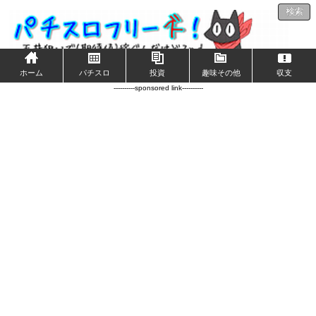
検索
ホーム
パチスロ
投資
趣味その他
収支
----------sponsored link----------