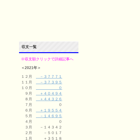
収支一覧
※収支額クリックで詳細記事へ
＜2021年＞
１２月
－３７７７１
１１月
－３７３９５
１０月
０
９月
＋４０４９４
８月
＋４４３２６
７月 ０
６月
＋１９５５４
５月
－１４６９５
４月 ０
３月 －１４３４２
２月 －５０１７
１月 ＋３５１８