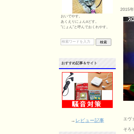
2015
おいでやす。
あくえりにょんαどす。
”にょん”と呼んでおくれやす。
おすすめ記事＆サイト
エヴ
→
レビュー記事
そろ