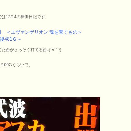
では12/14の稼働日記です。
目 ＜エヴァンゲリオン 魂を繋ぐもの＞
G後481Ｇ～
た台がさっそく打てる台♪(´∀｀*)
が100Gくらいで、