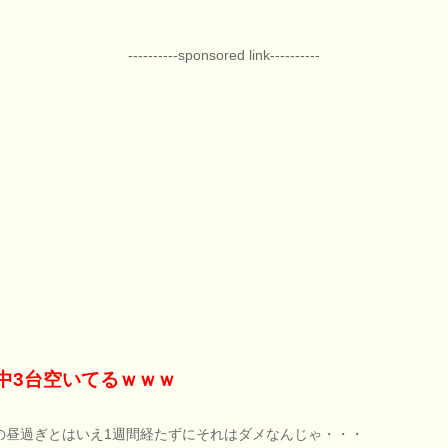
----------sponsored link----------
中3台空いてるｗｗｗ
の昼過ぎとはいえ1週間経たずにそれはダメなんじゃ・・・