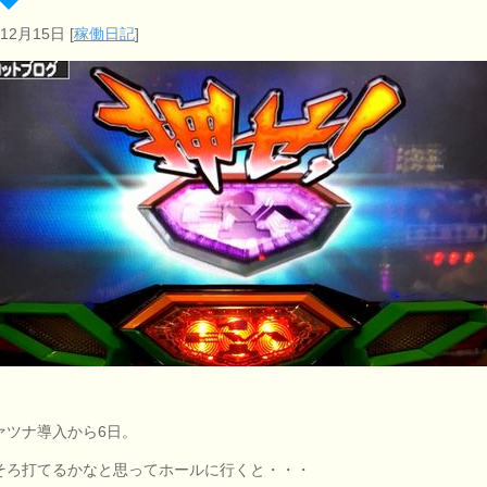
年12月15日
[
稼働日記
]
ァツナ導入から6日。
そろ打てるかなと思ってホールに行くと・・・