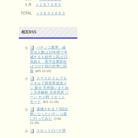
１月
＋１８７５８９
TOTAL
＋２６３２９６３
相互RSS
パチンコ業界、経
営法人数は10年間で半
減するも総売上高は12
兆超え、黒字企業割合
はコロナ前の水準に回
復
(8/5 23:20)
スマスロ とんでも
スキルで異世界放浪メ
シ 新台 天井狙いまとめ
｜天井解析 天井恩恵 ゾ
ーン ヤメ時 リセット
モード
(8/3 11:26)
逮捕される？3回出
禁になったパチンコ屋
に行ってみた
(7/30
21:30)
スロットのペナ辞
めとは？やる派・やら