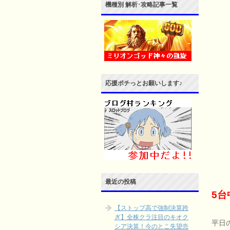
機種別 解析･攻略記事一覧
応援ポチっとお願いします♪
最近の投稿
5台
【ストップ高で強制決算跨
ぎ】全株クラ注目のキオク
平日
シア決算！今のとこ失望売