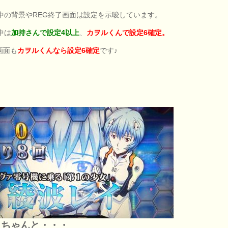
G中の背景やREG終了画面は設定を示唆しています。
中は
加持さんで設定4以上
、
カヲルくんで設定6確定。
画面も
カヲルくんなら設定6確定
です♪
イちゃんと・・・