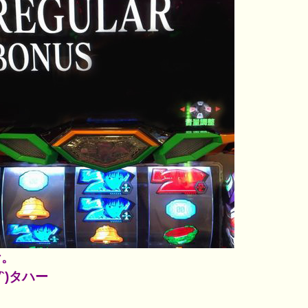
ケ。
∀`)タハー