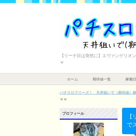
【リーチ目は突然に】エヴァンゲリオ
ｗ
ホーム
期待値一覧
稼働
パチスロフリーズ！ 天井狙いで（期待値）稼ぐ
ｗｗ
プロフィール
【
で