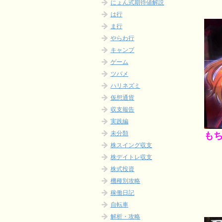
にょん式期待値解説
は行
ま行
やらわ行
キャンプ
ゲーム
ツバメ
ハリネズミ
仮想通貨
収支報告
実践編
未分類
も
株スイング収支
株デイトレ収支
株式投資
機種別攻略
稼働日記
自転車
解析・攻略