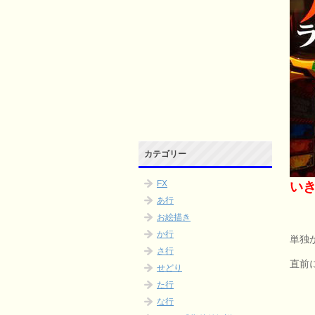
カテゴリー
FX
い
あ行
お絵描き
か行
単独
さ行
直前
せどり
た行
な行