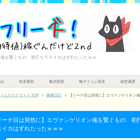
ン魂を繋ぐもの 初打ちでスイカはずれたったｗｗ
日記
収支報告
株式投資
株デイトレ収支
仮想通貨
んだけど２ｎｄ TOP
稼働日記
【リーチ目は突然に】エヴァンゲリオン魂
リーチ目は突然に】エヴァンゲリオン魂を繋ぐもの 初
スイカはずれたったｗｗｗ