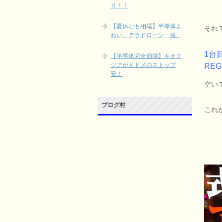
り！！
【夏休むも相場】半導体よ
それ
わい、テラドローン一服。
1台
【半導体完全崩壊】キオク
シアがトドメのストップ
RE
安！
空いて
ブログ村
これ