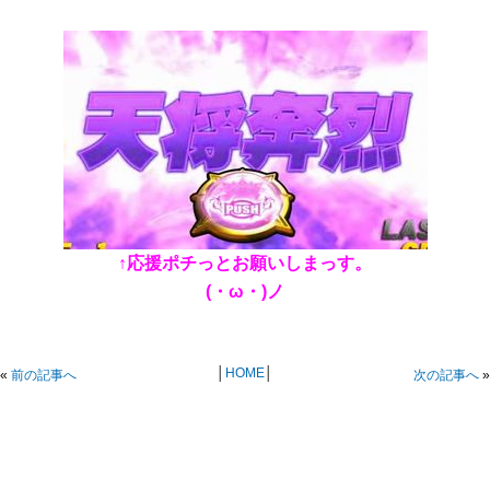
↑応援ポチっとお願いしまっす。
(・ω・)ノ
│
HOME
│
«
前の記事へ
次の記事へ
»