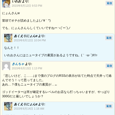
いわお
より:
返信
2015年8月12日 9:53 PM
にょんさんw
冒頭でオチが読めましたよ(ノ∀｀*)
でも、にょんさんらしくていいですねーヽ(´ー`)ノ
あくえりにょんα
より:
返信
2015年8月12日 10:04 PM
なんと！！
いわおさんにはニュータイプの素質があるようですね。(｀･ω･´)ｷﾘｯ
きんちゃ
より:
返信
2015年8月13日 1:13 PM
「悲しいけど、こ……｣まで僕のブログのRSSの表示が出てた時点で天井って絡
んでそう！って思ってました。
あれ…？僕もニュータイプの素質が…←
ゴッドイーターは宵が確定するレベルのお店なら打っちゃいますが、やっぱり
300Gだと厳しいでしょうか？
あくえりにょんα
より:
返信
2015年8月14日 1:18 AM