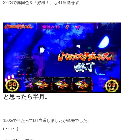
322Gで赤同色＆「好機！」もBT当選せず。
と思ったら半月。
150Gで当たってBT当選しましたが単発でした。
(・ω・;)