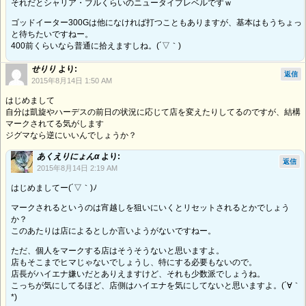
それだとシャリア・ブルくらいのニュータイプレベルですｗ
ゴッドイーター300Gは他になければ打つこともありますが、基本はもうちょっ
と待ちたいですねー。
400前くらいなら普通に拾えますしね。(´▽｀)
せりり
より:
返信
2015年8月14日 1:50 AM
はじめまして
自分は凱旋やハーデスの前日の状況に応じて店を変えたりしてるのですが、結構
マークされてる気がします
ジグマなら逆にいいんでしょうか？
あくえりにょんα
より:
返信
2015年8月14日 2:19 AM
はじめましてー(´▽｀)ﾉ
マークされるというのは宵越しを狙いにいくとリセットされるとかでしょう
か？
このあたりは店によるとしか言いようがないですねー。
ただ、個人をマークする店はそうそうないと思いますよ。
店もそこまでヒマじゃないでしょうし、特にする必要もないので。
店長がハイエナ嫌いだとありえますけど、それも少数派でしょうね。
こっちが気にしてるほど、店側はハイエナを気にしてないと思いますよ。(´∀｀
*)