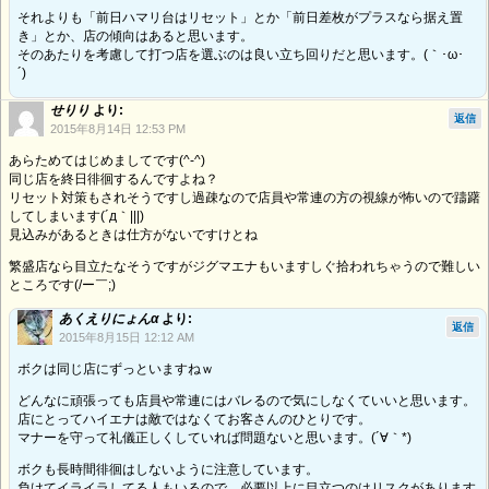
それよりも「前日ハマリ台はリセット」とか「前日差枚がプラスなら据え置
き」とか、店の傾向はあると思います。
そのあたりを考慮して打つ店を選ぶのは良い立ち回りだと思います。(｀･ω･
´)ゞ
せりり
より:
返信
2015年8月14日 12:53 PM
あらためてはじめましてです(^-^)
同じ店を終日徘徊するんですよね？
リセット対策もされそうですし過疎なので店員や常連の方の視線が怖いので躊躇
してしまいます(´д｀|||)
見込みがあるときは仕方がないですけとね
繁盛店なら目立たなそうですがジグマエナもいますしぐ拾われちゃうので難しい
ところです(/ー￣;)
あくえりにょんα
より:
返信
2015年8月15日 12:12 AM
ボクは同じ店にずっといますねｗ
どんなに頑張っても店員や常連にはバレるので気にしなくていいと思います。
店にとってハイエナは敵ではなくてお客さんのひとりです。
マナーを守って礼儀正しくしていれば問題ないと思います。(´∀｀*)
ボクも長時間徘徊はしないように注意しています。
負けてイライラしてる人もいるので、必要以上に目立つのはリスクがあります