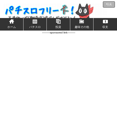
検索
ホーム
パチスロ
投資
趣味その他
収支
----------sponsored link----------