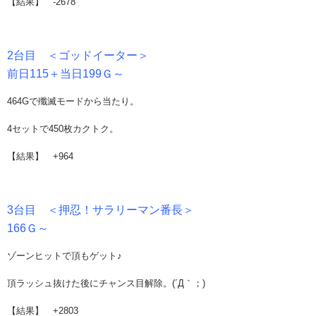
【結果】 -2678
2台目 ＜ゴッドイーター＞
前日115＋当日199Ｇ～
464Gで殲滅モードから当たり。
4セットで450枚カクトク。
【結果】 +964
3台目 ＜押忍！サラリーマン番長＞
166Ｇ～
ゾーンヒットで頂もゲット♪
頂ラッシュ抜けた後にチャンス目解除。(´Д｀；)
【結果】 +2803