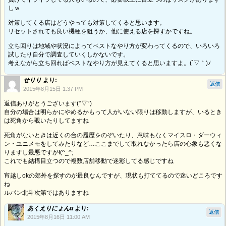
しｗ
対策してくる店はどうやっても対策してくると思います。
リセットされても良い機種を狙うか、他に使える店を探すかですね。
立ち回りは地域や状況によってベストなやり方が変わってくるので、いろいろ
試したり自分で調査していくしかないです。
考えながら立ち回ればベストなやり方が見えてくると思いますよ。(´▽｀)ﾉ
せりり
より:
返信
2015年8月15日 1:37 PM
返信ありがとうございます(°▽°)
自分の場合は明らかにやめるかもって人がいない限りは移動しますが、いるとき
は死角から覗いたりしてますね
死角がないときは近くの台の履歴をのぞいたり、意味もなくマイスロ・ダーウィ
ン・ユニメモをしてみたりなど…ここまでして取れなかったら店の心象も悪くな
りますし最悪ですがf(^_^;
これでも結構目立つので複数店舗移動で迷彩してる感じですね
宵越しokの郊外を探すのが最良なんですが、現状も打ててるので迷いどころです
ね
ルパン北斗次第ではありますね
あくえりにょんα
より:
返信
2015年8月16日 11:00 AM