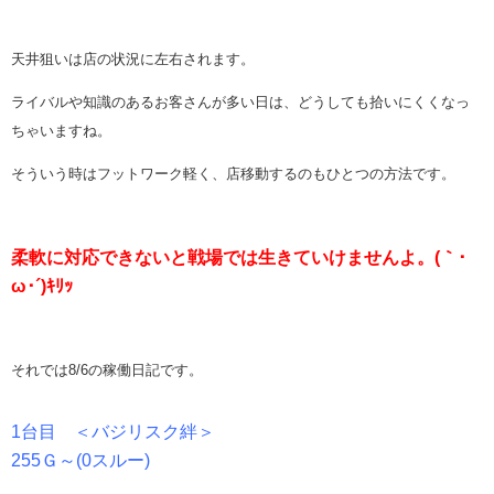
天井狙いは店の状況に左右されます。
ライバルや知識のあるお客さんが多い日は、どうしても拾いにくくなっ
ちゃいますね。
そういう時はフットワーク軽く、店移動するのもひとつの方法です。
柔軟に対応できないと戦場では生きていけませんよ。(｀･
ω･´)ｷﾘｯ
それでは8/6の稼働日記です。
1台目 ＜バジリスク絆＞
255Ｇ～(0スルー)