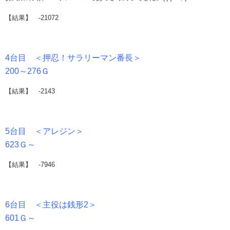
【結果】 -21072
4台目 ＜押忍！サラリーマン番長＞
200～276Ｇ
【結果】 -2143
5台目 ＜アレジン＞
623Ｇ～
【結果】 -7946
6台目 ＜主役は銭形2＞
601Ｇ～