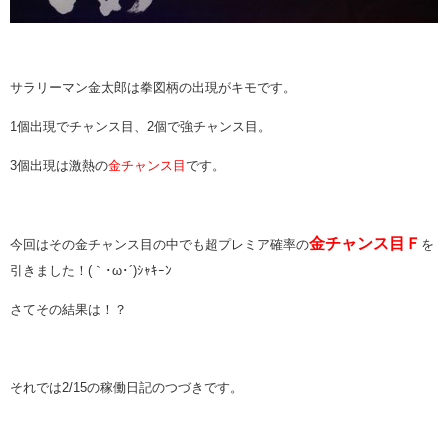
サラリーマン金太郎は拳図柄の出現がキモです。
1個出現でチャンス目、2個で強チャンス目。
3個出現は激熱の
金チャンス目
です。
金チャンス目Ｆ
今回はその金チャンス目の中でも超プレミア確率の
を
引きました！(｀･ω･´)ｼｬｷｰﾝ
さてその結果は！？
それでは2/15の稼働日記のつづきです。