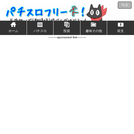
検索
ホーム
パチスロ
投資
趣味その他
収支
----------sponsored link----------