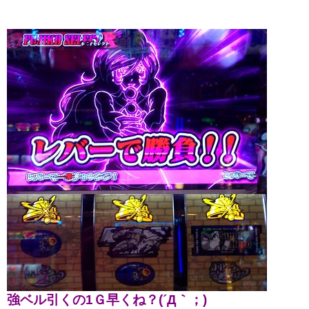
強ベル引くの1Ｇ早くね？(´Д｀；)