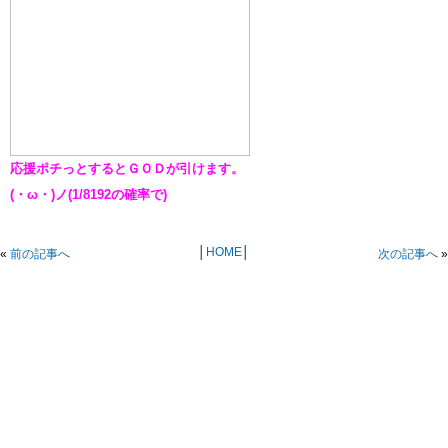
応援ポチっとするとＧＯＤが引けます。
(・ω・)ノ(1/8192の確率で)
│
HOME
│
«
前の記事へ
次の記事へ
»