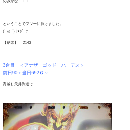
のみかな・・・
ということでフツーに負けました。
(´･ω･`) ｼｮﾎﾞｰﾝ
【結果】 -2143
3台目 ＜アナザーゴッド ハーデス＞
前日90＋当日692Ｇ～
宵越し天井到達で、