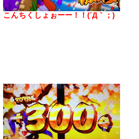
こんちくしょぉーー！！(´Д｀；)