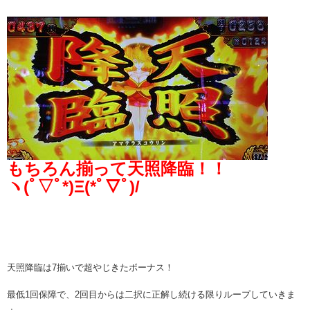
もちろん揃って天照降臨！！
ヽ(ﾟ▽ﾟ*)Ξ(*ﾟ▽ﾟ)/
天照降臨は7揃いで超やじきたボーナス！
最低1回保障で、2回目からは二択に正解し続ける限りループしていきま