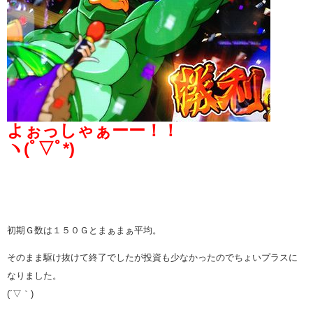
よぉっしゃぁーー！！
ヽ(ﾟ▽ﾟ*)
初期Ｇ数は１５０Ｇとまぁまぁ平均。
そのまま駆け抜けて終了でしたが投資も少なかったのでちょいプラスに
なりました。
(´▽｀)