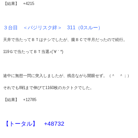
【結果】 +4215
３台目 ＜バジリスク絆＞ 311（0スルー）
天井で当たってＢＴはナシでしたが、朧ＢＣで半月だったので続行。
119Ｇで当たってＢＴ当選♪(´∀｀*)
途中に無想一閃に突入しましたが、残念ながら開眼せず。（＾ ＾；）
それでも8戦まで伸びて1160枚のカクトクでした。
【結果】 +12785
【トータル】 +48732