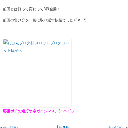
前回とは打って変わって3戦全勝！
前回の負け分を一気に取り返す快勝でした♪(´∀｀*)
応援ポチの連打オネガイシマス。(・ω・)ノ
│
HOME
│