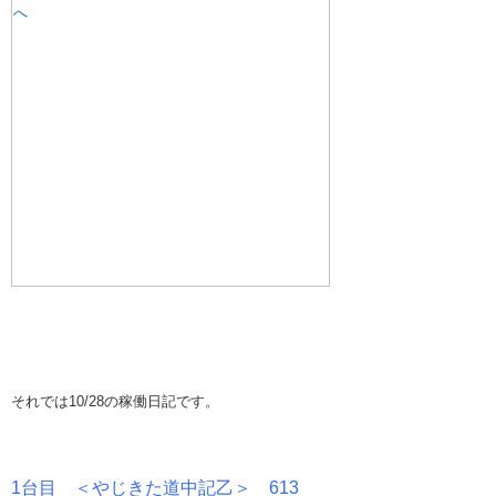
それでは10/28の稼働日記です。
1台目 ＜やじきた道中記乙＞ 613