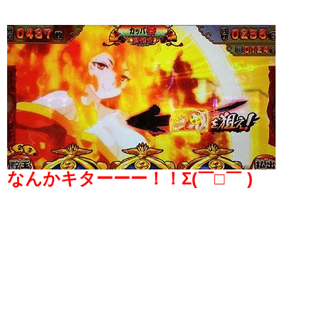
なんかキターーー！！Σ(￣□￣ )