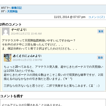
ｶﾃｺﾞﾘｰ:
稼働日記
ﾀｸﾞ:
天照降臨
11/15, 2014 @ 07:07 pm
コメント( 2 )
2件のコメント
そーだ
より:
返信
2014年11月17日 10:46 AM
アマテラス中って天照降臨図柄揃いやすいんですかねー？
それ中のボナ中に２回も揃ったんですけど。。。
ま、保証分終わって１発で２択はずしたわけだけども。。。
あくえりにょんα
より:
返信
2014年11月17日 2:58 PM
ちょっと調べてみると、アマテラス突入後、超やじきたボーナスでの天照揃い
は1/259.7みたいですね。
超やじきたボーナスの消化Ｇ数はそこそこ長いので現実的な確率ですが、２回
揃えるのはなかなかの引き強だと思いますよ。(´∀｀*)
三択なら仕方ないなと思うけど、二択で失敗すると落ちこみます。(´Д｀；)
コメントを残す
メールアドレスが公開されることはありません。