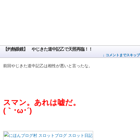
【灼熱眼鏡】 やじきた道中記乙で天照再臨！！
↓ コメントまでスキップ
前回やじきた道中記乙は相性が悪いと言ったな。
スマン。あれは嘘だ。
(｀･ω･´)