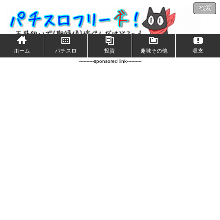
検索
ホーム
パチスロ
投資
趣味その他
収支
----------sponsored link----------