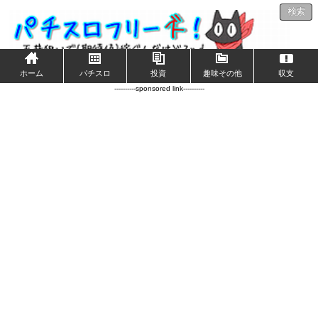
検索
ホーム
パチスロ
投資
趣味その他
収支
----------sponsored link----------