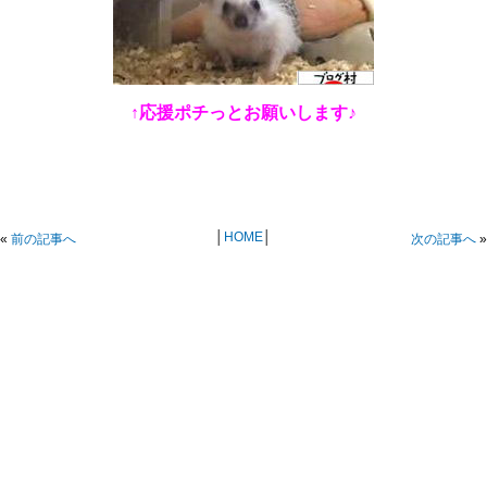
↑応援ポチっとお願いします♪
│
HOME
│
«
前の記事へ
次の記事へ
»