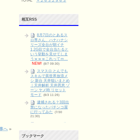
TOTAL
＋２６３２９６３
相互RSS
8月7日のとあるス
ロ専さん、ハナハナシ
リーズ全台が朝イチ
1,2G目で全台当たると
いう挙動を見せてしま
うｗｗｗこれってｍ…
NEW!
(8/7 09:30)
スマスロ とんでも
スキルで異世界放浪メ
シ 新台 天井狙いまとめ
｜天井解析 天井恩恵 ゾ
ーン ヤメ時 リセット
モード
(8/3 11:26)
逮捕される？3回出
禁になったパチンコ屋
に行ってみた
(7/30
21:30)
スロットのペナ辞
事へ
»
めとは？やる派・やら
ない派をリスクとリタ
ブックマーク
ーンで整理
(6/9 03:15)