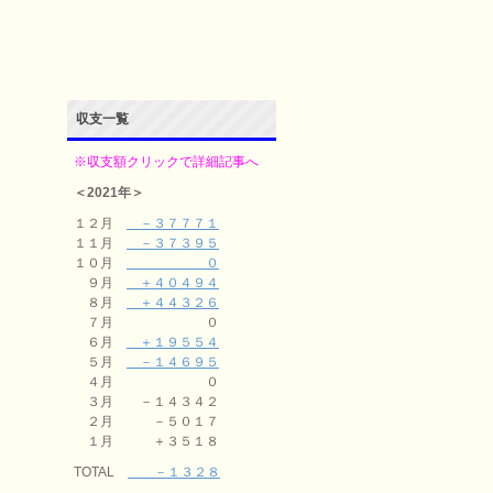
収支一覧
※収支額クリックで詳細記事へ
＜2021年＞
１２月
－３７７７１
１１月
－３７３９５
１０月
０
９月
＋４０４９４
８月
＋４４３２６
７月 ０
６月
＋１９５５４
５月
－１４６９５
４月 ０
３月 －１４３４２
２月 －５０１７
１月 ＋３５１８
TOTAL
－１３２８