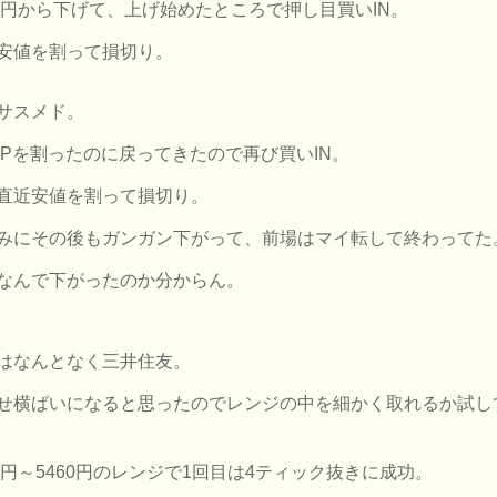
68円から下げて、上げ始めたところで押し目買いIN。
安値を割って損切り。
サスメド。
APを割ったのに戻ってきたので再び買いIN。
直近安値を割って損切り。
みにその後もガンガン下がって、前場はマイ転して終わってた
なんで下がったのか分からん。
はなんとなく三井住友。
せ横ばいになると思ったのでレンジの中を細かく取れるか試し
50円～5460円のレンジで1回目は4ティック抜きに成功。