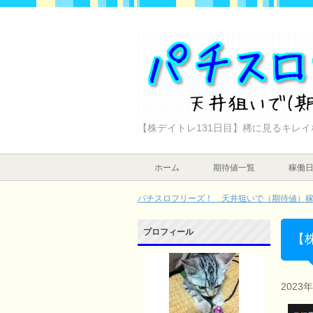
【株デイトレ131日目】稀に見るキレ
ホーム
期待値一覧
稼働
パチスロフリーズ！ 天井狙いで（期待値）稼ぐ
プロフィール
【
2023