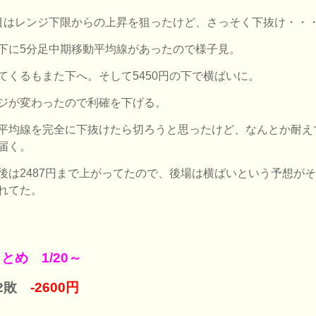
目はレンジ下限からの上昇を狙ったけど、さっそく下抜け・・
下に5分足中期移動平均線があったので様子見。
てくるもまた下へ。そして5450円の下で横ばいに。
ジが変わったので利確を下げる。
平均線を完全に下抜けたら切ろうと思ったけど、なんとか耐え
届く。
後は2487円まで上がってたので、後場は横ばいという予想が
れてた。
とめ 1/20～
勝2敗
-2600円