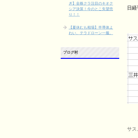
ぎ】全株クラ注目のキオク
日経
シア決算！今のとこ失望売
り！！
【夏休むも相場】半導体よ
わい、テラドローン一服。
ブログ村
サス