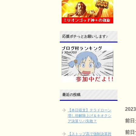
応援ポチっとお願いします♪
最近の投稿
202
【本日収支】テラドローン
増し担解除上げ＆キオクシ
前日
ア決算リバ失敗？
前日
【ストップ高で強制決算跨