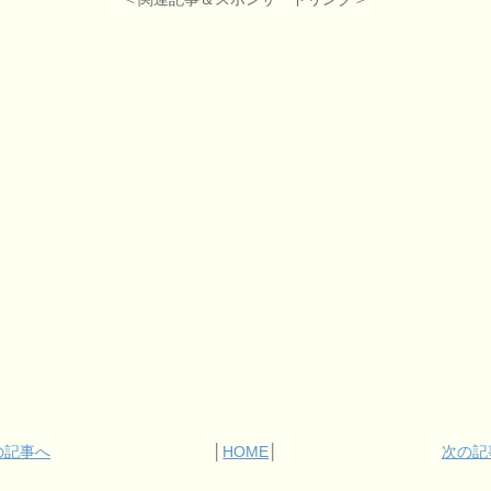
の記事へ
│
HOME
│
次の記