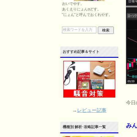
おいでやす。
あくえりにょんαどす。
”にょん”と呼んでおくれやす。
おすすめ記事＆サイト
今日
→
レビュー記事
み
機種別 解析･攻略記事一覧