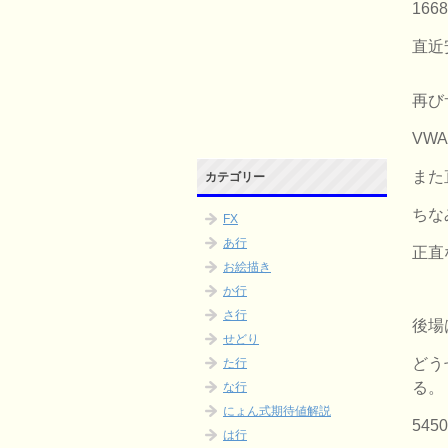
16
直近
再び
VW
また
カテゴリー
ちな
FX
あ行
正直
お絵描き
か行
さ行
後場
せどり
どう
た行
る。
な行
にょん式期待値解説
54
は行