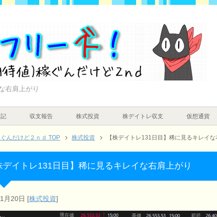
イな右肩上がり
日記
収支報告
株式投資
株デイトレ収支
仮想通貨
んだけど２ｎｄ TOP
株式投資
【株デイトレ131日目】稀に見るキレイな
株デイトレ131日目】稀に見るキレイな右肩上がり
年1月20日
[
株式投資
]