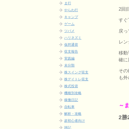
ま行
2回
やらわ行
キャンプ
すぐ
ゲーム
戻っ
ツバメ
ハリネズミ
レン
仮想通貨
収支報告
移動
実践編
確に
未分類
その
株スイング収支
も外
株デイトレ収支
株式投資
機種別攻略
稼働日記
～ま
自転車
解析・攻略
2
超初心者向け
雑記