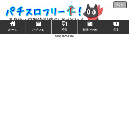
検索
ホーム
パチスロ
投資
趣味その他
収支
----------sponsored link----------