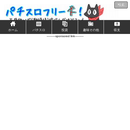
検索
ホーム
パチスロ
投資
趣味その他
収支
----------sponsored link----------