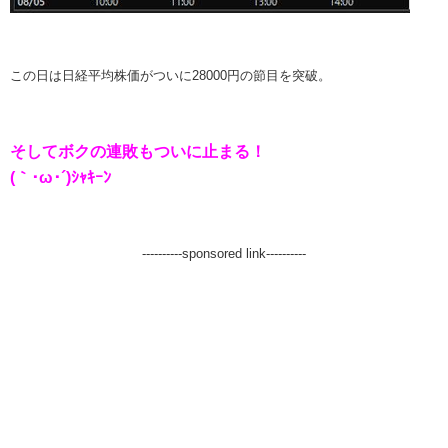
この日は日経平均株価がついに28000円の節目を突破。
そしてボクの連敗もついに止まる！
(｀･ω･´)ｼｬｷｰﾝ
----------sponsored link----------