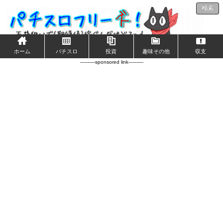
検索
ホーム
パチスロ
投資
趣味その他
収支
----------sponsored link----------