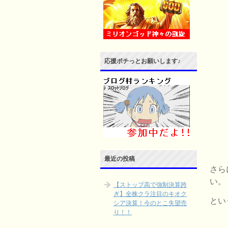
応援ポチっとお願いします♪
最近の投稿
さら
い。
【ストップ高で強制決算跨
ぎ】全株クラ注目のキオク
とい
シア決算！今のとこ失望売
り！！