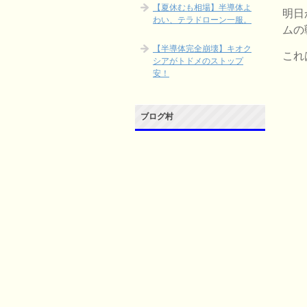
【夏休むも相場】半導体よ
明日
わい、テラドローン一服。
ムの
【半導体完全崩壊】キオク
これ
シアがトドメのストップ
安！
ブログ村