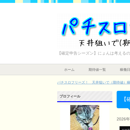
【確定申告シーズン】にょんは考える
ホーム
期待値一覧
稼働
パチスロフリーズ！ 天井狙いで（期待値）稼ぐ
プロフィール
【
2026