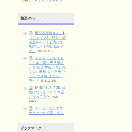
TOTAL
＋２６３２９６３
相互RSS
現役設定師さん、L
ゴジエヴァ2に怒り「設
定差をALL非公表にす
るのはさすがに舐めす
ぎ」
(8/5 16:26)
スマスロ とんでも
スキルで異世界放浪メ
シ 新台 天井狙いまとめ
｜天井解析 天井恩恵 ゾ
ーン ヤメ時 リセット
モード
(8/3 11:26)
逮捕される？3回出
禁になったパチンコ屋
に行ってみた
(7/30
21:30)
スロットのペナ辞
めとは？やる派・やら
ない派をリスクとリタ
ーンで整理
(6/9 03:15)
ブックマーク
L タクトオーパス