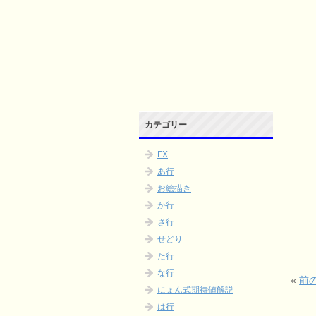
カテゴリー
FX
あ行
お絵描き
か行
さ行
せどり
た行
な行
«
前
にょん式期待値解説
は行