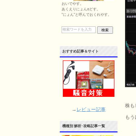
おいでやす。
あくえりにょんαどす。
”にょん”と呼んでおくれやす。
おすすめ記事＆サイト
株も
→
レビュー記事
もう
機種別 解析･攻略記事一覧