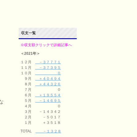
収支一覧
※収支額クリックで詳細記事へ
＜2021年＞
１２月
－３７７７１
１１月
－３７３９５
１０月
０
９月
＋４０４９４
８月
＋４４３２６
７月 ０
６月
＋１９５５４
５月
－１４６９５
な
４月 ０
３月 －１４３４２
２月 －５０１７
１月 ＋３５１８
TOTAL
－１３２８