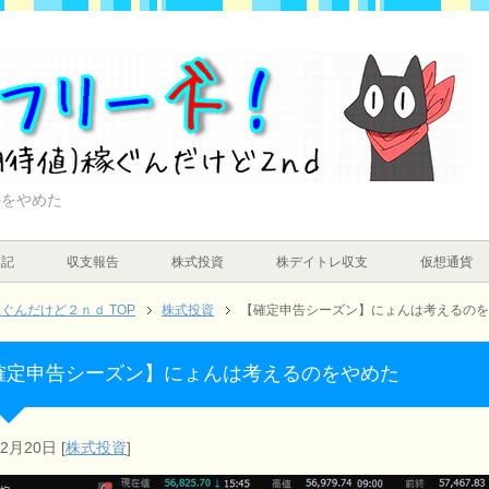
のをやめた
日記
収支報告
株式投資
株デイトレ収支
仮想通貨
んだけど２ｎｄ TOP
株式投資
【確定申告シーズン】にょんは考えるのを
確定申告シーズン】にょんは考えるのをやめた
年2月20日
[
株式投資
]