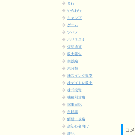
ま行
やらわ行
キャンプ
ゲーム
ツバメ
ハリネズミ
仮想通貨
収支報告
実践編
未分類
株スイング収支
株デイトレ収支
株式投資
機種別攻略
稼働日記
自転車
解析・攻略
超初心者向け
コメ
雑記