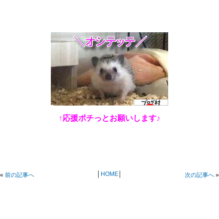
↑応援ポチっとお願いします♪
│
HOME
│
«
前の記事へ
次の記事へ
»