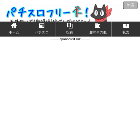
検索
ホーム
パチスロ
投資
趣味その他
収支
----------sponsored link----------