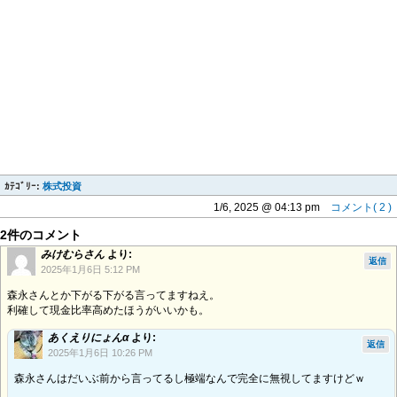
ｶﾃｺﾞﾘｰ:
株式投資
1/6, 2025 @ 04:13 pm
コメント( 2 )
2件のコメント
みけむらさん
より:
返信
2025年1月6日 5:12 PM
森永さんとか下がる下がる言ってますねえ。
利確して現金比率高めたほうがいいかも。
あくえりにょんα
より:
返信
2025年1月6日 10:26 PM
森永さんはだいぶ前から言ってるし極端なんで完全に無視してますけどｗ