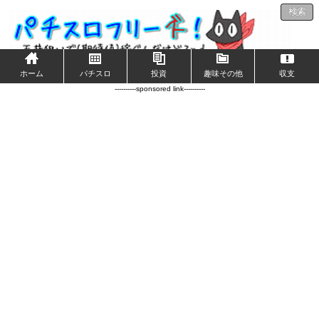
検索
ホーム
パチスロ
投資
趣味その他
収支
----------sponsored link----------