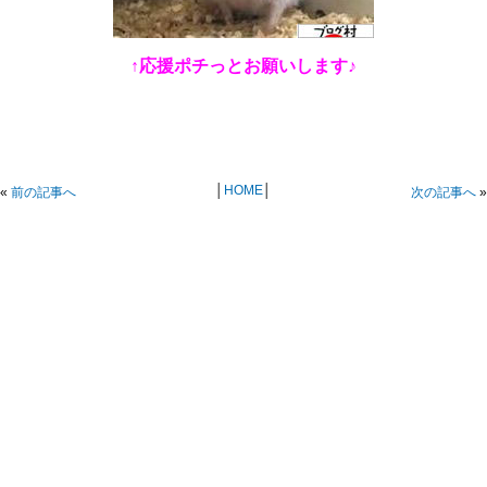
↑応援ポチっとお願いします♪
│
HOME
│
«
前の記事へ
次の記事へ
»