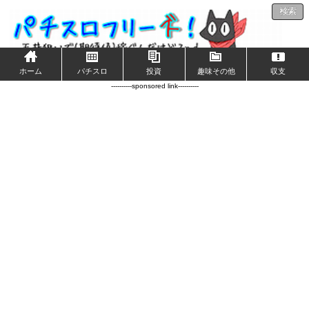
検索
ホーム
パチスロ
投資
趣味その他
収支
----------sponsored link----------