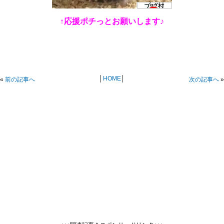
↑応援ポチっとお願いします♪
│
HOME
│
«
前の記事へ
次の記事へ
»