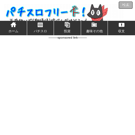
検索
ホーム
パチスロ
投資
趣味その他
収支
----------sponsored link----------