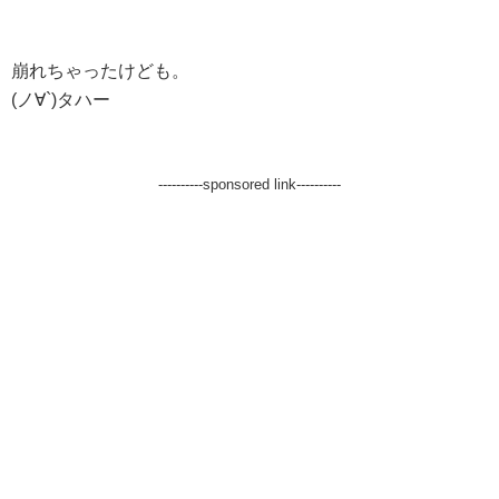
崩れちゃったけども。
(ノ∀`)タハー
----------sponsored link----------