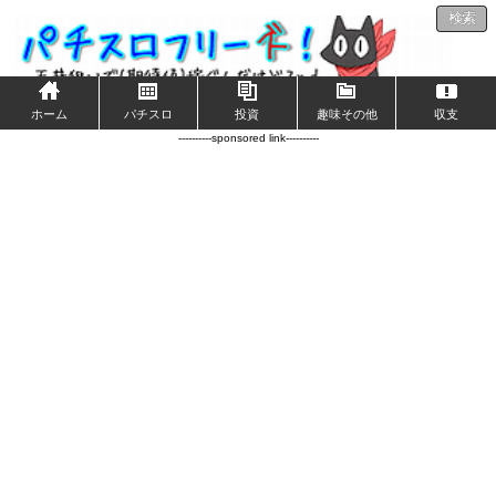
検索
ホーム
パチスロ
投資
趣味その他
収支
----------sponsored link----------