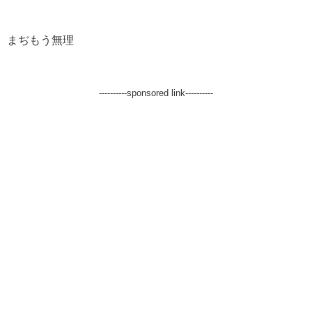
まぢもう無理
----------sponsored link----------