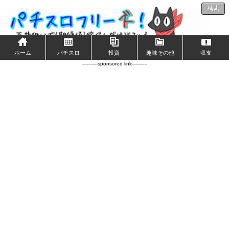
検索
ホーム
パチスロ
投資
趣味その他
収支
----------sponsored link----------