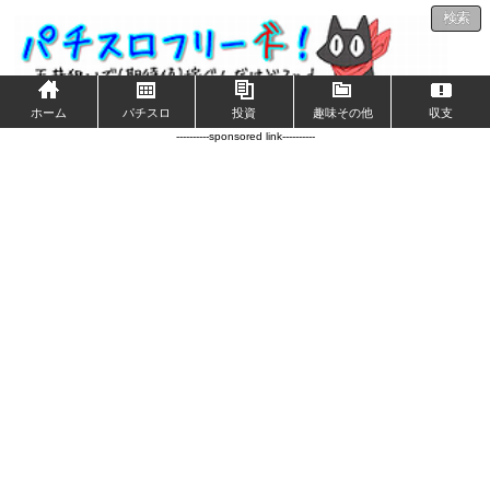
検索
ホーム
パチスロ
投資
趣味その他
収支
----------sponsored link----------