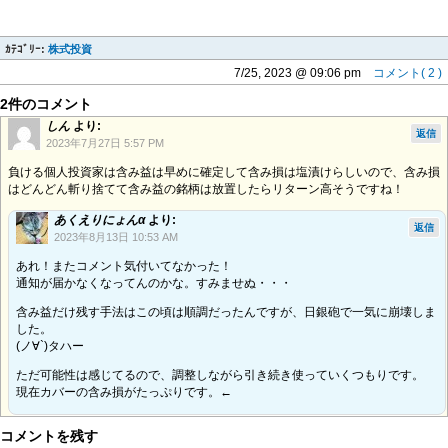
ｶﾃｺﾞﾘｰ:
株式投資
7/25, 2023 @ 09:06 pm
コメント( 2 )
2件のコメント
しん
より:
返信
2023年7月27日 5:57 PM
負ける個人投資家は含み益は早めに確定して含み損は塩漬けらしいので、含み損
はどんどん斬り捨てて含み益の銘柄は放置したらリターン高そうですね！
あくえりにょんα
より:
返信
2023年8月13日 10:53 AM
あれ！またコメント気付いてなかった！
通知が届かなくなってんのかな。すみませぬ・・・
含み益だけ残す手法はこの頃は順調だったんですが、日銀砲で一気に崩壊しま
した。
(ノ∀`)タハー
ただ可能性は感じてるので、調整しながら引き続き使っていくつもりです。
現在カバーの含み損がたっぷりです。←
コメントを残す