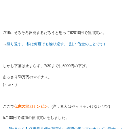
7/19にそろそろ反発するだろうと思って62010円で信用買い。
→
繰り返す。 私は何度でも繰り返す。 (注：借金のことです)
しかし下落は止まらず、7/30までに5000円の下げ。
あっさり50万円のマイナス。
(・ω・;)
ここで
伝家の宝刀ナンピン
。(注：素人はやっちゃいけないヤツ)
57100円で追加の信用買いをしました。
→
【叶うなら】任天堂株価が暴落中。絶望の際に立つナンピン戦士にょ