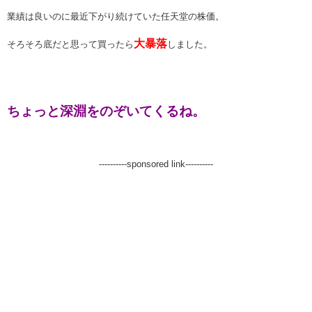
業績は良いのに最近下がり続けていた任天堂の株価。
大暴落
そろそろ底だと思って買ったら
しました。
ちょっと深淵をのぞいてくるね。
----------sponsored link----------