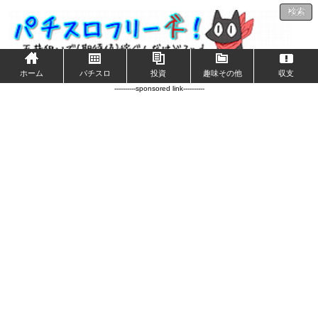
検索
ホーム
パチスロ
投資
趣味その他
収支
----------sponsored link----------