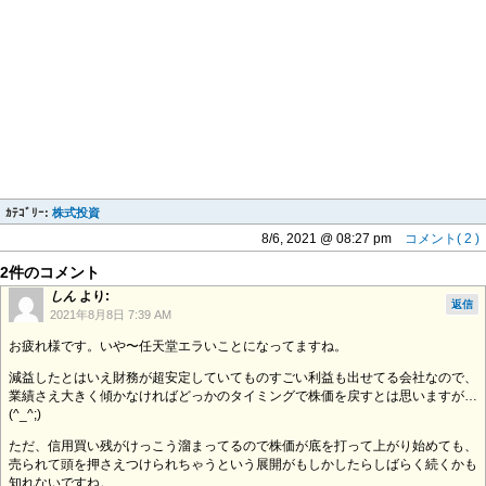
ｶﾃｺﾞﾘｰ:
株式投資
8/6, 2021 @ 08:27 pm
コメント( 2 )
2件のコメント
しん
より:
返信
2021年8月8日 7:39 AM
お疲れ様です。いや〜任天堂エラいことになってますね。
減益したとはいえ財務が超安定していてものすごい利益も出せてる会社なので、
業績さえ大きく傾かなければどっかのタイミングで株価を戻すとは思いますが…
(^_^;)
ただ、信用買い残がけっこう溜まってるので株価が底を打って上がり始めても、
売られて頭を押さえつけられちゃうという展開がもしかしたらしばらく続くかも
知れないですね。