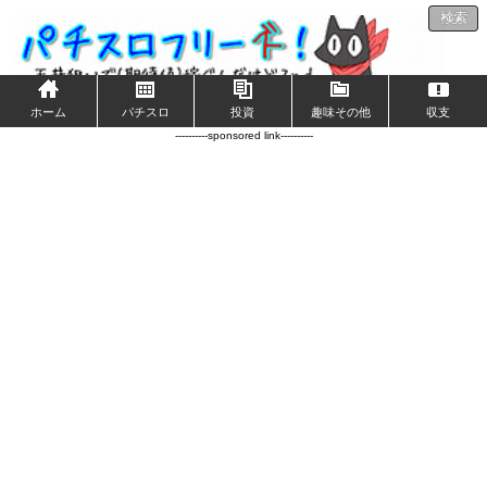
検索
ホーム
パチスロ
投資
趣味その他
収支
----------sponsored link----------