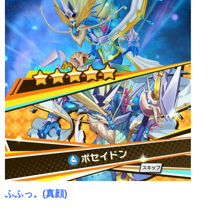
ふふっ。(真顔)