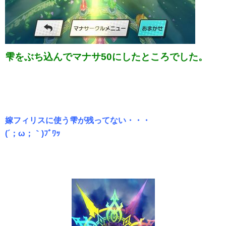
雫をぶち込んでマナサ50にしたところでした。
嫁フィリスに使う雫が残ってない・・・
(´；ω；｀)ﾌﾞﾜｯ