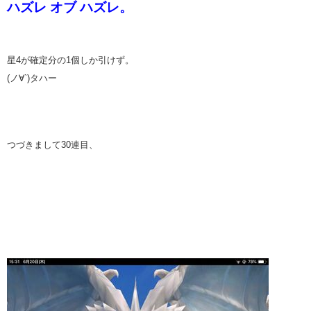
ハズレ オブ ハズレ。
星4が確定分の1個しか引けず。
(ノ∀`)タハー
つづきまして30連目、