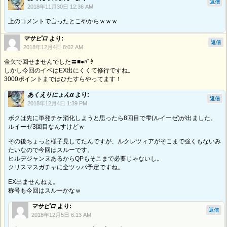
返信
2018年11月30日 12:36 AM
上のコメントで言ったとこやからｗｗｗ
マサピロ
より:
返信
2018年12月4日 8:02 AM
金欠で回せませんでした〓■●ﾊﾟﾀ
しかし今回のイベはEX出にくくて修行ですね。
3000ポイントまではひたすらやってます！
あくえりにょんα
より:
返信
2018年12月4日 1:39 PM
ボクは先に単発チケ消化しようと思ったら8回目で雫(ルイーゼ)が出ました。
ルイーゼ3回目なんすけどｗ
その後ちょっと様子見してたんですが、ルクレツィアがそこまで強くもないみ
たいなので今回はスルーです。
ヒルデジャンヌあるからQPもそこまで必要じゃないし。
クリスマスガチャに全ツッパ予定ですね。
EX出ませんねぇ。
称号も今回はスルーかなｗ
マサピロ
より:
返信
2018年12月5日 6:13 AM