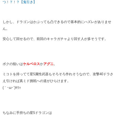
つ！？！？【鬼引き】
しかし、ドラゴンはかぶっても凸できるので基本的にハズレがありませ
ん。
安心して回せるので、前回のキャラガチャより回す人が多そうです。
ボクの狙いは
ケルベロス
か
アグニ
。
ミコトを持ってて星5属性武器もそろそろ作れそうなので、攻撃40ドラさ
え引ければ真ミド挑戦への道がひらけます。
(｀･ω･´)ｷﾘｯ
ちなみに手持ちの星5ドラゴンは