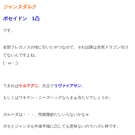
ジャンヌダルク
ポセイドン 1凸
です。
全部フレガノスの頃に引いたやつなので、それ以降は全然ドラゴン引け
てないんですよね。
(・ω・;)
できれば
ケルアグニ
、次点で
リヴァイアサン
。
もしくはワキヤン・ニーズヘッグならまぁ当たりでしょうか。
ガルーダは・・・、性能微妙だしいらないかなｗ
ポセとジャンヌも中途半端に凸しても意味ないのでハズレ枠です。