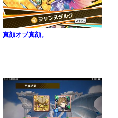
真顔オブ真顔。