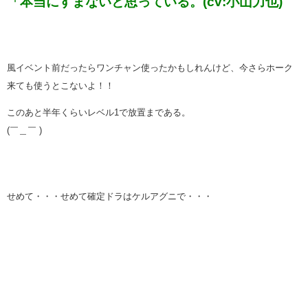
「本当にすまないと思っている。(cv:小山力也)
風イベント前だったらワンチャン使ったかもしれんけど、今さらホーク
来ても使うとこないよ！！
このあと半年くらいレベル1で放置まである。
(￣＿￣ )
せめて・・・せめて確定ドラはケルアグニで・・・