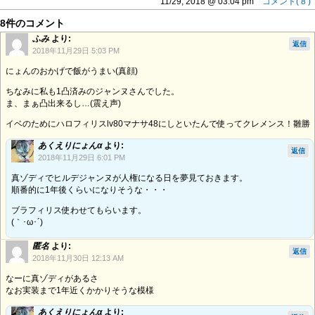
11/29, 2018 @ 03:04 pm
コメント( 8 )
8件のコメント
ふみ
より:
返信
2018年11月29日 5:03 PM
にょんのおかげで飯がうまい(真顔)
ちなみに私も1凸済みのジャンヌさんでした。
ま、まぁ凸出来るし…(震え声)
イベのためにハロフィリスlv80マナサ48にしといたんで使ってクレメンス！雛勝
あくえりにょんα
より:
返信
2018年11月29日 6:01 PM
真ゾディでヒルデジャンヌが人権になる日を夢見ておきます。
順番的に1年後くらいになりそうな・・・
ブラフィリス使わせてもらいます。
(｀･ω･´)ゞ
匿名
より:
返信
2018年11月30日 12:13 AM
なーに真ゾディがあるさ
なお実装まで1年近くかかりそうな模様
あくえりにょんα
より: