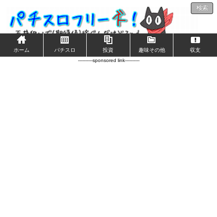
検索
ホーム
パチスロ
投資
趣味その他
収支
----------sponsored link----------