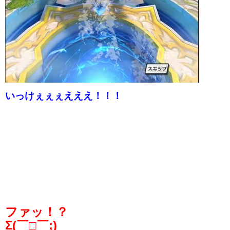
いっけぇぇぇえええ！！！
ファッ！？
Σ(￣□￣;)