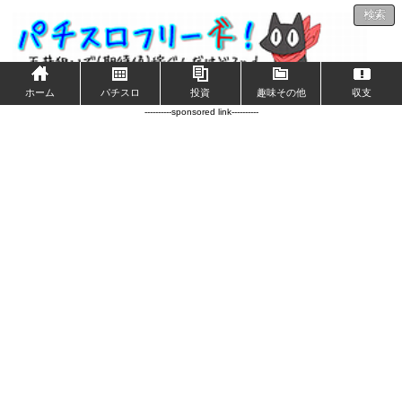
検索
ホーム
パチスロ
投資
趣味その他
収支
----------sponsored link----------