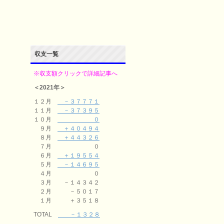
収支一覧
※収支額クリックで詳細記事へ
＜2021年＞
１２月
－３７７７１
１１月
－３７３９５
１０月
０
９月
＋４０４９４
８月
＋４４３２６
７月 ０
６月
＋１９５５４
５月
－１４６９５
４月 ０
３月 －１４３４２
２月 －５０１７
１月 ＋３５１８
TOTAL
－１３２８