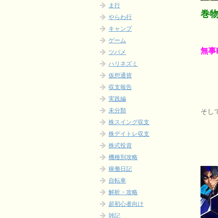
ま行
巻
やらわ行
キャンプ
ゲーム
無事
ツバメ
ハリネズミ
仮想通貨
収支報告
実践編
未分類
そし
株スイング収支
株デイトレ収支
株式投資
機種別攻略
稼働日記
自転車
解析・攻略
超初心者向け
雑記