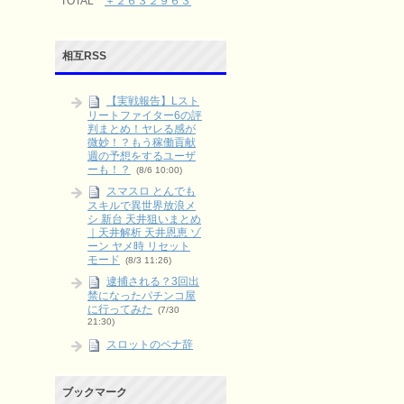
TOTAL
＋２６３２９６３
相互RSS
【実戦報告】Lスト
リートファイター6の評
判まとめ！ヤレる感が
微妙！？もう稼働貢献
週の予想をするユーザ
ーも！？
(8/6 10:00)
スマスロ とんでも
スキルで異世界放浪メ
シ 新台 天井狙いまとめ
｜天井解析 天井恩恵 ゾ
ーン ヤメ時 リセット
モード
(8/3 11:26)
逮捕される？3回出
禁になったパチンコ屋
に行ってみた
(7/30
21:30)
スロットのペナ辞
めとは？やる派・やら
ない派をリスクとリタ
ーンで整理
(6/9 03:15)
ブックマーク