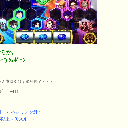
やろか。
･`) ｼｮﾎﾞｰﾝ
ろん巻物引けず単発終了・・・
】 +411
目 ＜バジリスク絆＞
G以上～(0スルー)