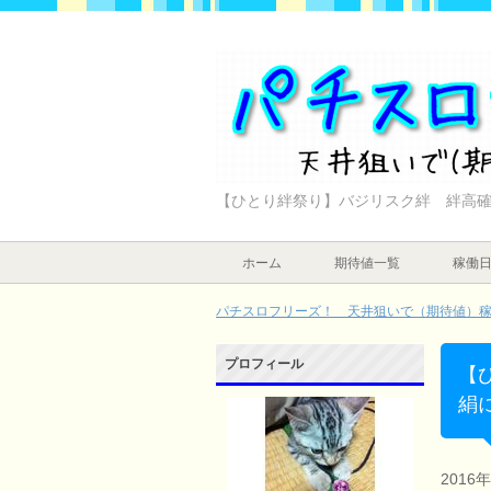
【ひとり絆祭り】バジリスク絆 絆高
ホーム
期待値一覧
稼働
パチスロフリーズ！ 天井狙いで（期待値）稼ぐ
プロフィール
【
絹
2016