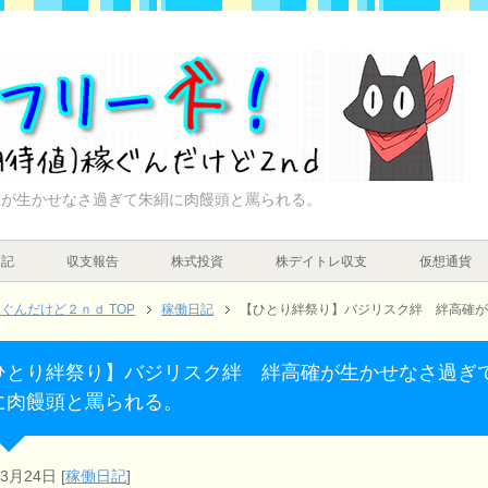
確が生かせなさ過ぎて朱絹に肉饅頭と罵られる。
日記
収支報告
株式投資
株デイトレ収支
仮想通貨
んだけど２ｎｄ TOP
稼働日記
【ひとり絆祭り】バジリスク絆 絆高確が
ひとり絆祭り】バジリスク絆 絆高確が生かせなさ過ぎ
に肉饅頭と罵られる。
年3月24日
[
稼働日記
]