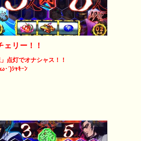
チェリー！！
想」点灯でオナシャス！！
ω･´)ｼｬｷｰﾝ