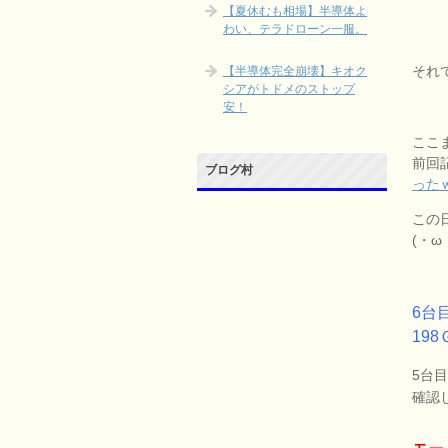
【夏休むも相場】半導体よ
わい、テラドローン一服。
それ
【半導体完全崩壊】キオク
シアがトドメのストップ
安！
ここ
前回
ブログ村
った
この
(・ω・
6台
198
5台
確認