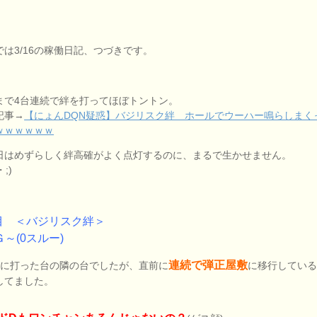
では3/16の稼働日記、つづきです。
まで4台連続で絆を打ってほぼトントン。
記事→
【にょんDQN疑惑】バジリスク絆 ホールでウーハー鳴らしまく
ｗｗｗｗｗｗ
日はめずらしく絆高確がよく点灯するのに、まるで生かせません。
;)
目 ＜バジリスク絆＞
Ｇ～(0スルー)
連続で弾正屋敷
目に打った台の隣の台でしたが、直前に
に移行してい
してました。