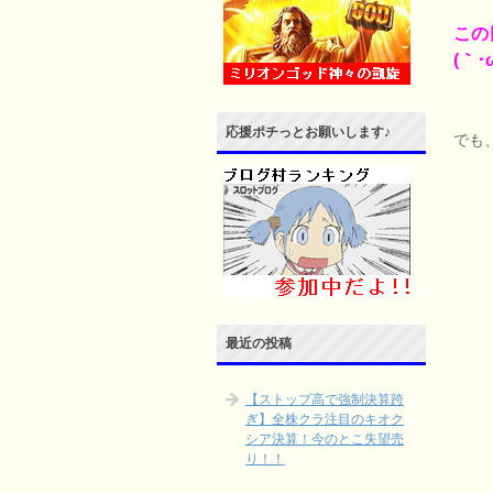
この
(｀･ω
応援ポチっとお願いします♪
でも
最近の投稿
【ストップ高で強制決算跨
ぎ】全株クラ注目のキオク
シア決算！今のとこ失望売
り！！