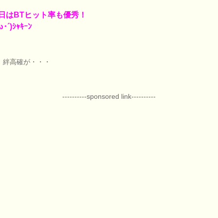
日はBTヒット率も優秀！
･´)ｼｬｷｰﾝ
、絆高確が・・・
----------sponsored link----------