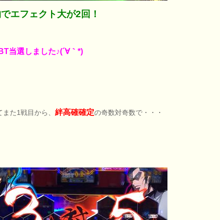
物でエフェクト大が2回！
BT当選しました♪(´∀｀*)
絆高確確定
てまた1戦目から、
の奇数対奇数で・・・