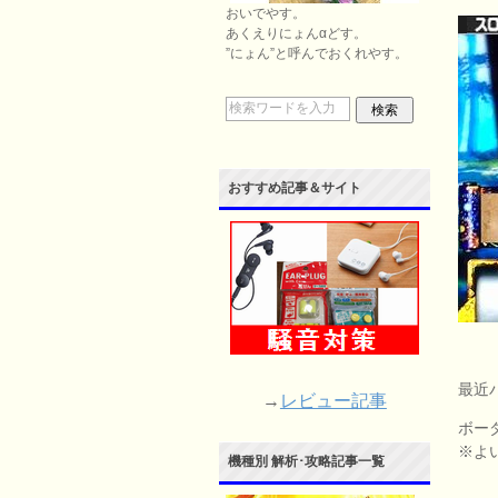
おいでやす。
あくえりにょんαどす。
”にょん”と呼んでおくれやす。
おすすめ記事＆サイト
最近
→
レビュー記事
ボー
※よ
機種別 解析･攻略記事一覧