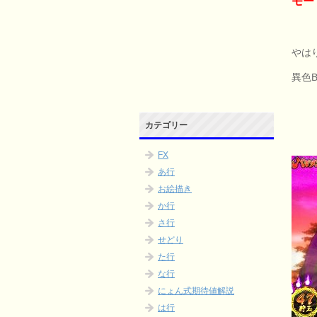
モー
やは
異色
カテゴリー
FX
あ行
お絵描き
か行
さ行
せどり
た行
な行
にょん式期待値解説
は行