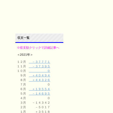
収支一覧
※収支額クリックで詳細記事へ
＜2021年＞
１２月
－３７７７１
１１月
－３７３９５
１０月
０
９月
＋４０４９４
８月
＋４４３２６
７月 ０
６月
＋１９５５４
５月
－１４６９５
４月 ０
３月 －１４３４２
２月 －５０１７
１月 ＋３５１８