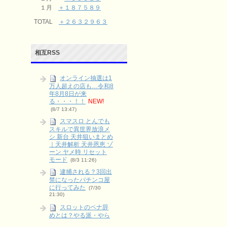
１月
＋１８７５８９
TOTAL
＋２６３２９６３
相互RSS
オンライン抽選は1
万人超えの店も…令和8
年8月8日が来
る・・・！！
NEW!
(8/7 13:47)
スマスロ とんでも
スキルで異世界放浪メ
シ 新台 天井狙いまとめ
｜天井解析 天井恩恵 ゾ
ーン ヤメ時 リセット
モード
(8/3 11:26)
逮捕される？3回出
禁になったパチンコ屋
に行ってみた
(7/30
21:30)
スロットのペナ辞
めとは？やる派・やら
ない派をリスクとリタ