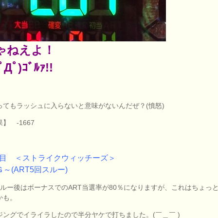
ゃねえよ！
ﾟДﾟ)ｺﾞﾙｧ!!
ってもラッシュに入らないと意味がないんだぜ？(憤怒)
】 -1667
台目 ＜ストライクウィッチーズ＞
Ｇ～(ART5回スルー)
スルー後はボーナスでのART当選率が80％になりますが、これはちょっ
かも。
ジングでイライラしたので半分ヤケで打ちました。(￣＿￣ )