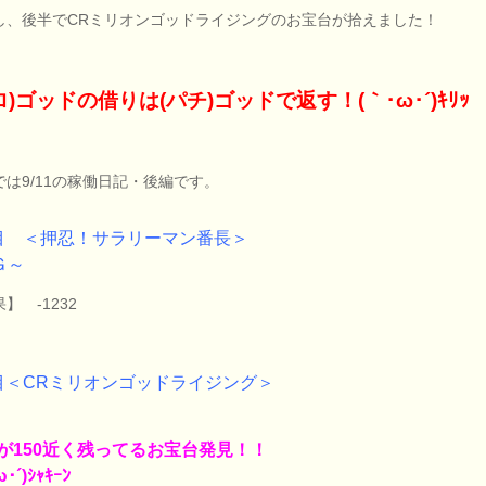
し、後半でCRミリオンゴッドライジングのお宝台が拾えました！
ロ)ゴッドの借りは(パチ)ゴッドで返す！(｀･ω･´)ｷﾘｯ
では9/11の稼働日記・後編です。
目 ＜押忍！サラリーマン番長＞
Ｇ～
】 -1232
目＜CRミリオンゴッドライジング＞
が150近く残ってるお宝台発見！！
･´)ｼｬｷｰﾝ