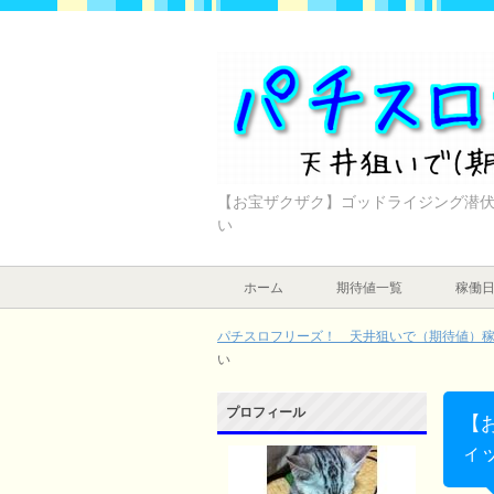
【お宝ザクザク】ゴッドライジング潜伏
い
ホーム
期待値一覧
稼働
パチスロフリーズ！ 天井狙いで（期待値）稼ぐ
い
プロフィール
【
ィ