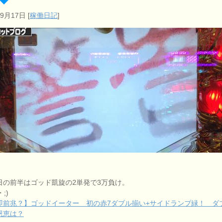
年9月17日
[
稼働日記
]
日の前半はゴッド凱旋の2単発で3万負け。
;)
即前兆？】ゴッドイーター 初の赤7ダブル揃い+サイドランプ緑！ ダ
恩恵は？