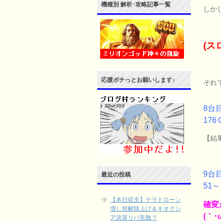
機種別 解析･攻略記事一覧
しか
(ス
応援ポチっとお願いします♪
それ
8台
176
【結果
9台
最近の投稿
51～
【本日収支】テラドローン
確変
増し担解除上げ＆キオクシ
(｀･ω
ア決算リバ失敗？