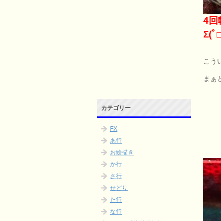
4
Σ(ﾟ□
こう
まぁ
カテゴリー
FX
あ行
お絵描き
か行
さ行
せどり
た行
な行