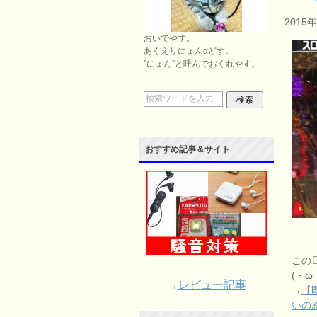
2015
おいでやす。
あくえりにょんαどす。
”にょん”と呼んでおくれやす。
おすすめ記事＆サイト
この
(・ω・
→
レビュー記事
→
【
いの