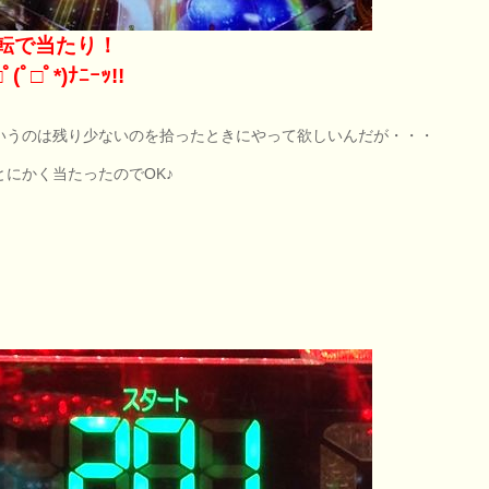
回転で当たり！
ﾟ(ﾟ□ﾟ*)ﾅﾆｰｯ!!
いうのは残り少ないのを拾ったときにやって欲しいんだが・・・
とにかく当たったのでOK♪