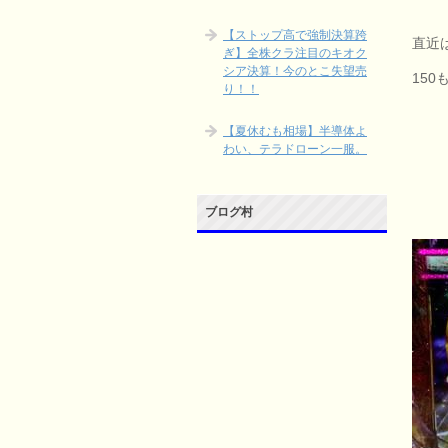
【ストップ高で強制決算跨
直近
ぎ】全株クラ注目のキオク
シア決算！今のとこ失望売
15
り！！
【夏休むも相場】半導体よ
わい、テラドローン一服。
ブログ村