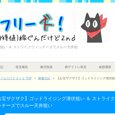
狙い ＆ ストライクウィッチーズでスルー天井狙
日記
収支報告
株式投資
株デイトレ収支
仮想通貨
んだけど２ｎｄ TOP
稼働日記
【お宝ザクザク】ゴッドライジング潜伏狙
お宝ザクザク】ゴッドライジング潜伏狙い ＆ ストライ
ッチーズでスルー天井狙い