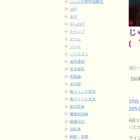
にょん式期待値解説
は行
ま行
やらわ行
じ
キャンプ
ゲーム
( 
ツバメ
ハリネズミ
仮想通貨
当た
収支報告
実践編
【結果
未分類
株スイング収支
株デイトレ収支
10
株式投資
205
機種別攻略
6回
稼働日記
った
自転車
解析・攻略
ライ