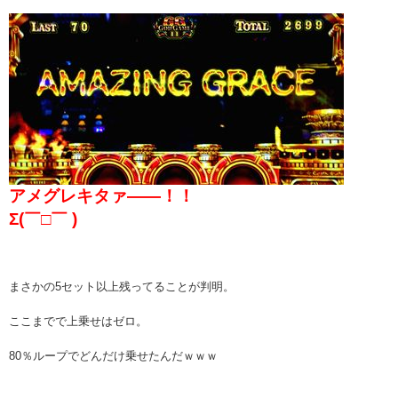
アメグレキタァ――！！
Σ(￣□￣ )
まさかの5セット以上残ってることが判明。
ここまでで上乗せはゼロ。
80％ループでどんだけ乗せたんだｗｗｗ