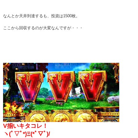
なんとか天井到達するも、投資は1500枚。
ここから回収するのが大変なんですが・・・
V揃いキタコレ！
ヽ(ﾟ▽ﾟ*)Ξ(*ﾟ▽ﾟ)/