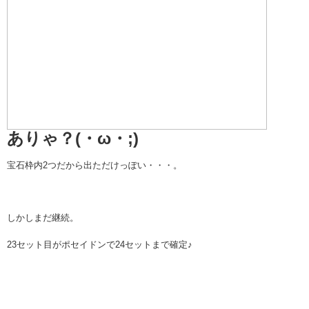
ありゃ？(・ω・;)
宝石枠内2つだから出ただけっぽい・・・。
しかしまだ継続。
23セット目がポセイドンで24セットまで確定♪