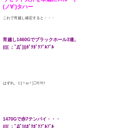
(ノ∀`)タハー
これで宵越し確定すると・・・
宵越し1460Gでブラックホール3連。
(((( ；ﾟДﾟ)))ｶﾞｸｶﾞｸﾌﾞﾙﾌﾞﾙ
はずれ。⊂(＾ω＾)⊃ｾﾌｾﾌ
1470Gで赤7テンパイ・・・
(((( ；ﾟДﾟ)))ｶﾞｸｶﾞｸﾌﾞﾙﾌﾞﾙ