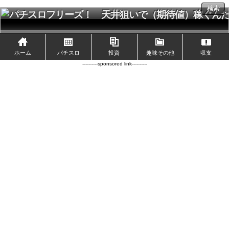
検索
ホーム
パチスロ
投資
趣味その他
収支
----------sponsored link----------