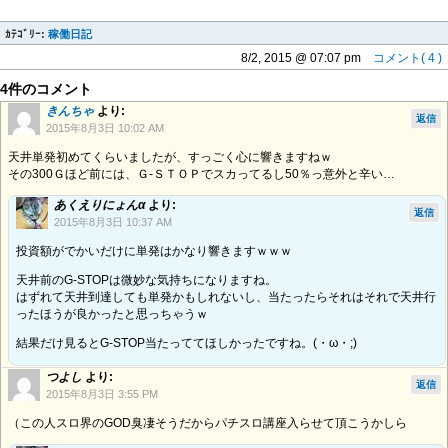
ｶﾃｺﾞﾘｰ:
稼働日記
8/2, 2015 @ 07:07 pm
コメント( 4 )
4件のコメント
きんちゃ
より:
返信
2015年8月3日 10:02 AM
天井単発初めてくらいましたが、すっごく心に響きますねｗ
その300Ｇほど前には、Ｇ-ＳＴＯＰでスカってるし50％っ意外と辛い…
あくえりにょんα
より:
返信
2015年8月3日 10:37 AM
投資額がでかいだけに単発はかなり響きますｗｗｗ
天井前のG-STOPは微妙な気持ちになりますね。
はずれて天井到達しても単発かもしれないし、当たったらそれはそれで天井行
ったほうが良かったと思っちゃうｗ
結果だけ見るとG-STOP当たっててほしかったですね。(・ω・;)
つよし
より:
返信
2015年8月3日 3:55 PM
（この人スロ界のGOD臭凄そうだからパチスロ講座入らせて頂こうかしら