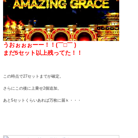
うおぉぉぉーー！！(￣□￣ )
まだ5セット以上残ってた！！
この時点で27セットまでが確定。
さらにこの後に上乗せ2個追加。
あと5セットくらいあれば万枚に届ｋ・・・