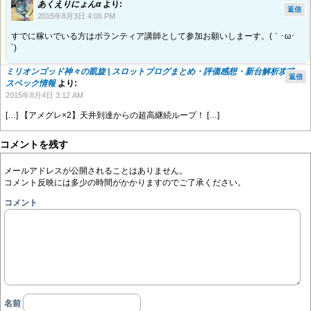
あくえりにょんα
より:
返信
2015年8月3日 4:06 PM
すでに稼いでいる方はボランティア講師として参加お願いしまーす。(｀･ω･
´)ゞ
ミリオンゴッド神々の凱旋 | スロットブログまとめ・評価感想・新台解析攻略・
返信
スペック情報
より:
2015年8月4日 3:12 AM
[…] 【アメグレ×2】天井到達からの超高継続ループ！ […]
コメントを残す
メールアドレスが公開されることはありません。
コメント反映には多少の時間がかかりますのでご了承ください。
コメント
名前