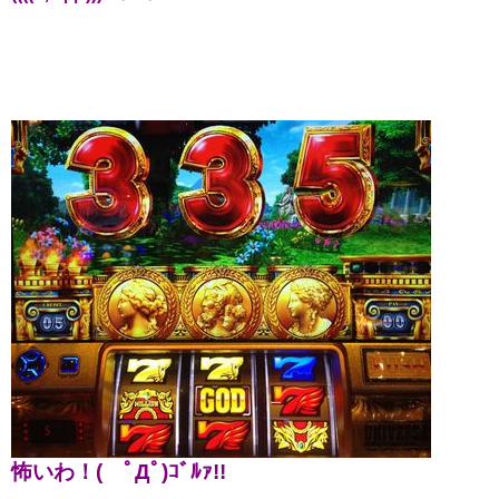
怖いわ！( ﾟДﾟ)ｺﾞﾙｧ!!