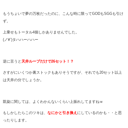
もうちょいで夢の万枚だったのに、こんな時に限ってGODもSGGも引け
ず。
上乗せもトータル4個しかありませんでした。
(ノ∀`)タハハーハハー
逆に言うと
天井ループだけで26セット！？
さすがにいくつか裏ストックもありそうですが、それでも20セット以上
は天井の分でしょうか。
凱旋に関しては、よくわかんないくらい上振れしてますねｗ
もしかしたらこのツキは、
なにかと引き換え
にしているのかも・・と思
ったりします。