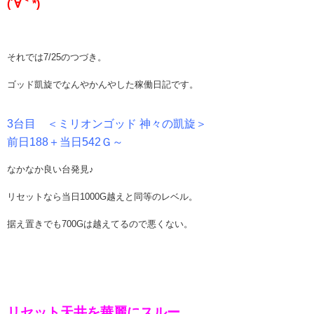
(´∀｀*)
それでは7/25のつづき。
ゴッド凱旋でなんやかんやした稼働日記です。
3台目 ＜ミリオンゴッド 神々の凱旋＞
前日188＋当日542Ｇ～
なかなか良い台発見♪
リセットなら当日1000G越えと同等のレベル。
据え置きでも700Gは越えてるので悪くない。
リセット天井を華麗にスルー。